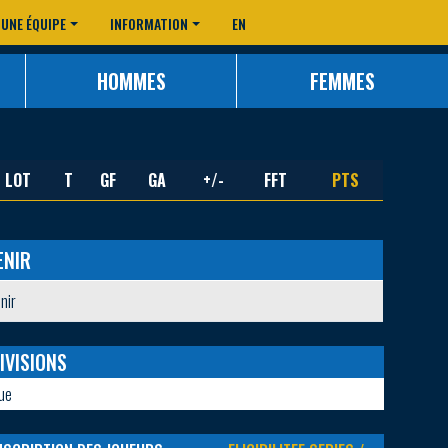
 UNE ÉQUIPE
INFORMATION
EN
HOMMES
FEMMES
LOT
T
GF
GA
+/-
FFT
PTS
ENIR
nir
IVISIONS
ue