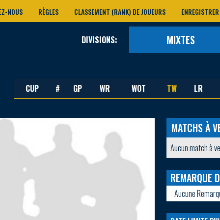
EZ-NOUS
RÈGLES
CLASSEMENT (RANK) DE JOUEURS
ENREGISTRER
MIXTES
DIVISIONS:
CUP
#
GP
WR
WOT
TW
LR
MATCHS À V
Aucun match à ve
REMARQUE D
Aucune Remarq