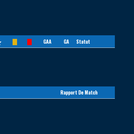
GAA
GA
Statut
Rapport De Match