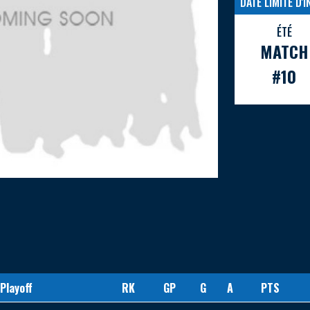
DATE LIMITE D'
ÉTÉ
MATCH
#10
 Playoff
RK
GP
G
A
PTS