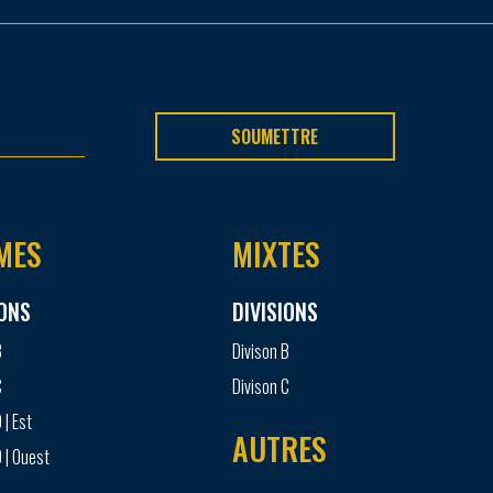
SOUMETTRE
MES
MIXTES
IONS
DIVISIONS
B
Divison B
C
Divison C
 | Est
AUTRES
 | Ouest