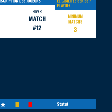
INSCRIPTION DES JOUEURS
ELIGIBILITEE SERIES /
PLAYOFF
HIVER
MINIMUM
MATCH
MATCHS
#12
3
Statut