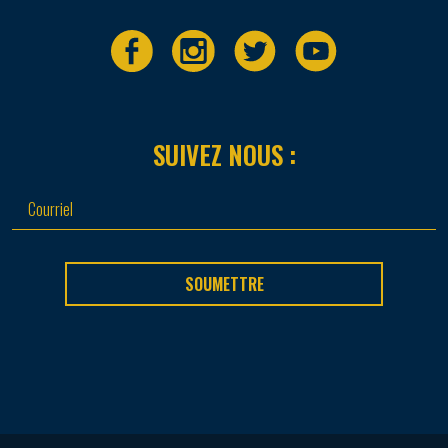
SUIVEZ NOUS :
SOUMETTRE