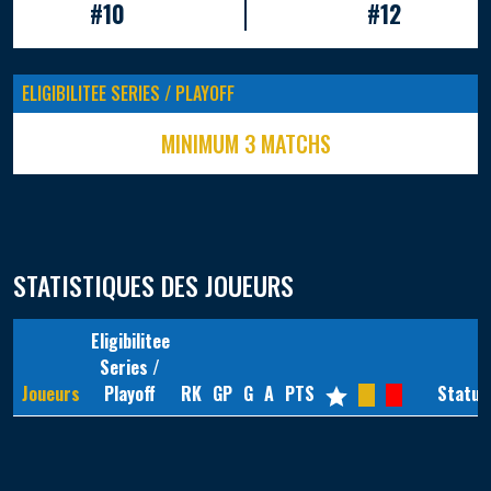
#10
#12
ELIGIBILITEE SERIES / PLAYOFF
MINIMUM 3 MATCHS
STATISTIQUES DES JOUEURS
Eligibilitee
Series /
Joueurs
Playoff
RK
GP
G
A
PTS
Statut