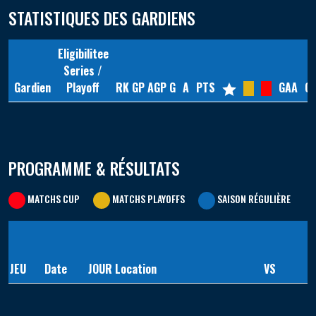
STATISTIQUES DES GARDIENS
Eligibilitee
Series /
Gardien
Playoff
RK
GP
AGP
G
A
PTS
GAA
G
PROGRAMME & RÉSULTATS
MATCHS CUP
MATCHS PLAYOFFS
SAISON RÉGULIÈRE
JEU
Date
JOUR
Location
VS