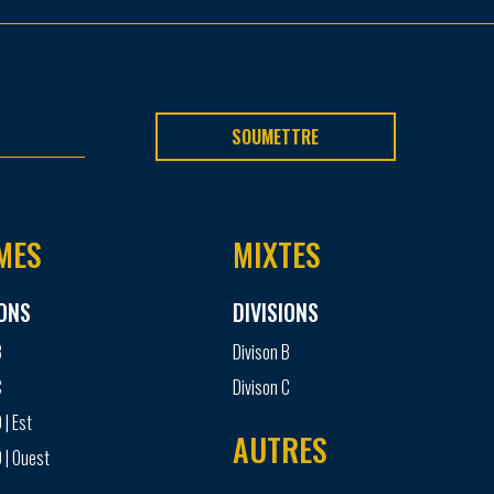
SOUMETTRE
MES
MIXTES
IONS
DIVISIONS
B
Divison B
C
Divison C
 | Est
AUTRES
 | Ouest