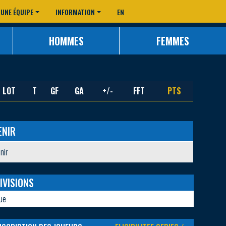
 UNE ÉQUIPE
INFORMATION
EN
HOMMES
FEMMES
LOT
T
GF
GA
+/-
FFT
PTS
ENIR
nir
IVISIONS
ue