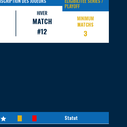
INSCRIPTION DES JOUEURS
ELIGIBILITEE SERIES /
PLAYOFF
HIVER
MINIMUM
MATCH
MATCHS
#12
3
Statut