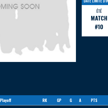
DATE LIMITE D'
ÉTÉ
MATCH
#10
 Playoff
RK
GP
G
A
PTS