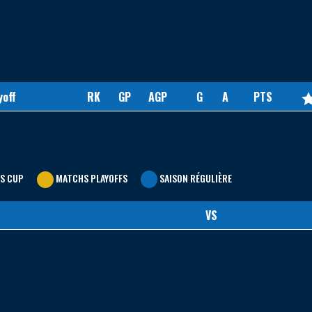
yoff
RK
GP
AGP
G
A
PTS
S CUP
MATCHS PLAYOFFS
SAISON RÉGULIÈRE
VS