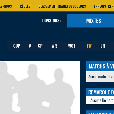
EZ-NOUS
RÈGLES
CLASSEMENT (RANK) DE JOUEURS
ENREGISTRER
MIXTES
DIVISIONS:
CUP
#
GP
WR
WOT
TW
LR
MATCHS À V
Aucun match à ve
REMARQUE D
Aucune Remarq