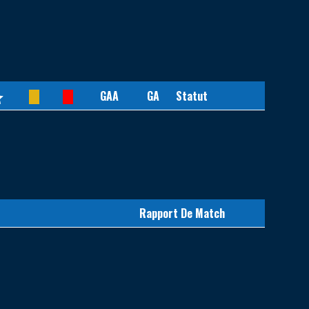
GAA
GA
Statut
Rapport De Match