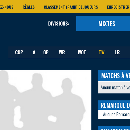
EZ-NOUS
RÈGLES
CLASSEMENT (RANK) DE JOUEURS
ENREGISTRER
MIXTES
DIVISIONS:
CUP
#
GP
WR
WOT
TW
LR
MATCHS À V
Aucun match à ve
REMARQUE D
Aucune Remarq