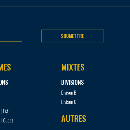
SOUMETTRE
MES
MIXTES
IONS
DIVISIONS
B
Divison B
C
Divison C
 | Est
AUTRES
 | Ouest