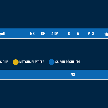
yoff
RK
GP
AGP
G
A
PTS
S CUP
MATCHS PLAYOFFS
SAISON RÉGULIÈRE
VS