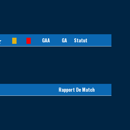
GAA
GA
Statut
Rapport De Match