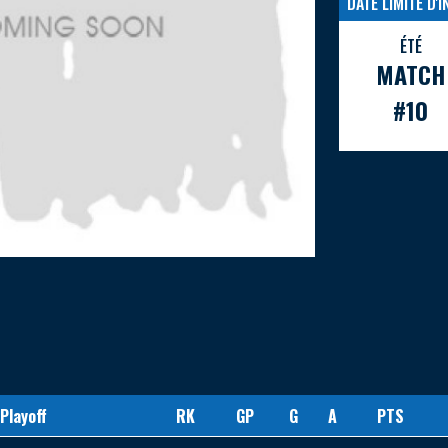
DATE LIMITE D'
ÉTÉ
MATCH
#10
 Playoff
RK
GP
G
A
PTS