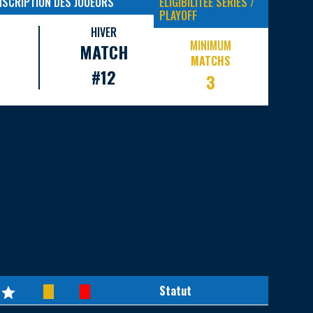
INSCRIPTION DES JOUEURS
ELIGIBILITEE SERIES /
PLAYOFF
HIVER
MINIMUM
MATCH
MATCHS
#12
3
Statut