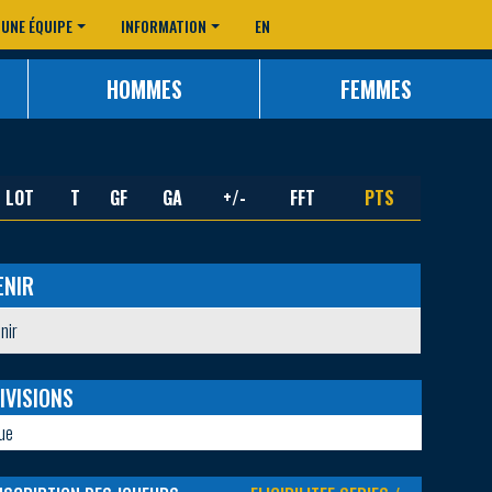
 UNE ÉQUIPE
INFORMATION
EN
HOMMES
FEMMES
LOT
T
GF
GA
+/-
FFT
PTS
ENIR
nir
IVISIONS
ue