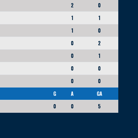
2
0
1
1
1
0
0
2
0
1
0
0
0
0
G
A
GA
0
0
5