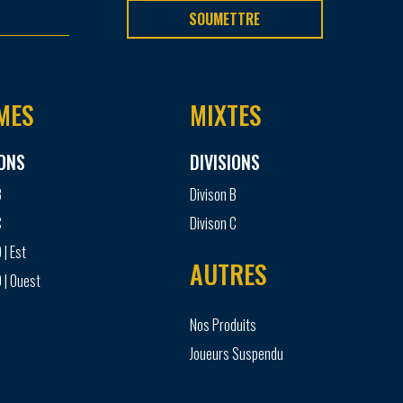
SOUMETTRE
MES
MIXTES
IONS
DIVISIONS
B
Divison B
C
Divison C
 | Est
AUTRES
 | Ouest
Nos Produits
Joueurs Suspendu