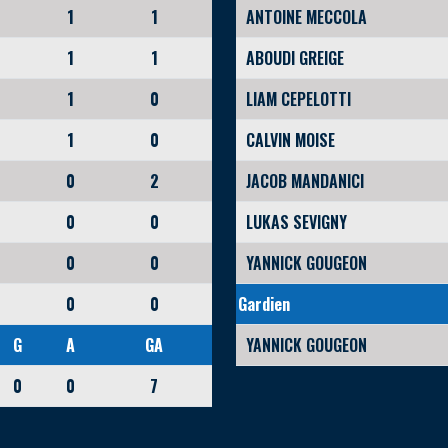
1
1
ANTOINE MECCOLA
1
1
ABOUDI GREIGE
1
0
LIAM CEPELOTTI
1
0
CALVIN MOISE
0
2
JACOB MANDANICI
0
0
LUKAS SEVIGNY
0
0
YANNICK GOUGEON
0
0
Gardien
G
A
GA
YANNICK GOUGEON
0
0
7