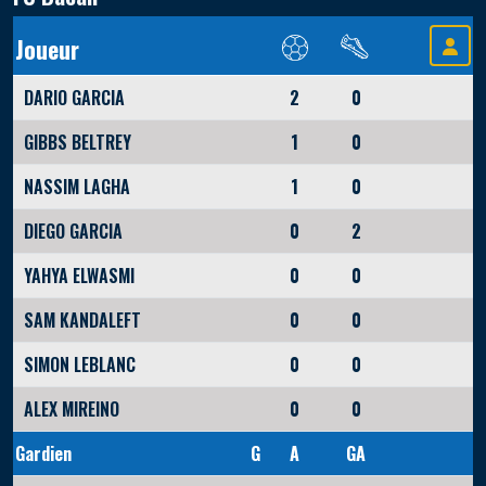
Joueur
DARIO GARCIA
2
0
GIBBS BELTREY
1
0
NASSIM LAGHA
1
0
DIEGO GARCIA
0
2
YAHYA ELWASMI
0
0
SAM KANDALEFT
0
0
SIMON LEBLANC
0
0
ALEX MIREINO
0
0
Gardien
G
A
GA