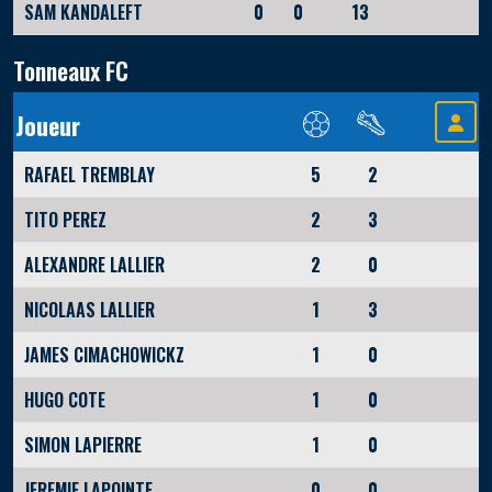
SAM KANDALEFT
0
0
13
Tonneaux FC
Joueur
RAFAEL TREMBLAY
5
2
TITO PEREZ
2
3
ALEXANDRE LALLIER
2
0
NICOLAAS LALLIER
1
3
JAMES CIMACHOWICKZ
1
0
HUGO COTE
1
0
SIMON LAPIERRE
1
0
JEREMIE LAPOINTE
0
0