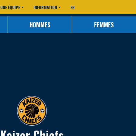
 UNE ÉQUIPE
INFORMATION
EN
HOMMES
FEMMES
Kaizer Chiefs