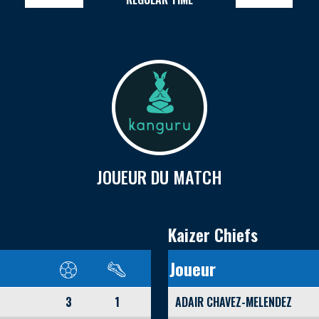
JOUEUR DU MATCH
Kaizer Chiefs
Joueur
3
1
ADAIR CHAVEZ-MELENDEZ