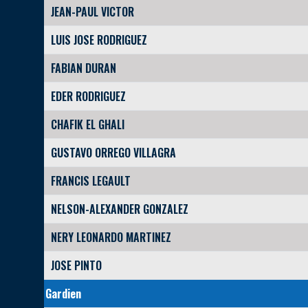
JEAN-PAUL VICTOR
LUIS JOSE RODRIGUEZ
FABIAN DURAN
EDER RODRIGUEZ
CHAFIK EL GHALI
GUSTAVO ORREGO VILLAGRA
FRANCIS LEGAULT
NELSON-ALEXANDER GONZALEZ
NERY LEONARDO MARTINEZ
JOSE PINTO
Gardien