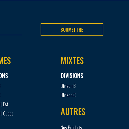
SOUMETTRE
MES
MIXTES
IONS
DIVISIONS
B
Divison B
C
Divison C
 | Est
AUTRES
 | Ouest
Nos Produits