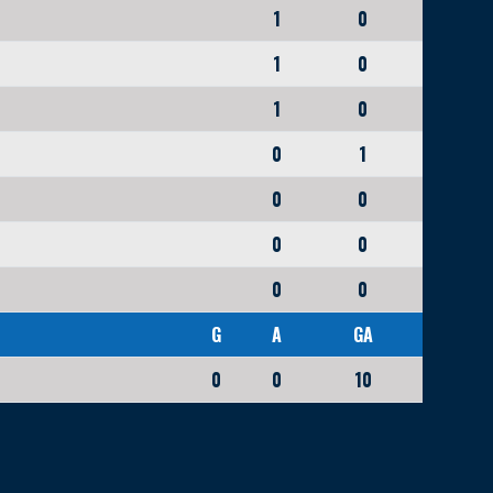
1
0
1
0
1
0
0
1
0
0
0
0
0
0
G
A
GA
0
0
10