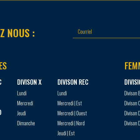
Z NOUS :
ES
FEM
C
DIVISON X
DIVISON REC
DIVIS
Lundi
Lundi
Divison 
Mercredi
Mercredi | Est
Divison 
D
Jeudi
Mercredi | Ouest
Divison D
Dimanche
Mercredi | Nord
Divison D
Jeudi | Est