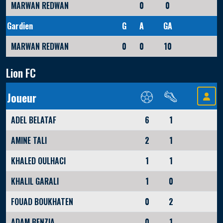
MARWAN REDWAN
0
0
Gardien
G
A
GA
MARWAN REDWAN
0
0
10
Lion FC
Joueur
ADEL BELATAF
6
1
AMINE TALI
2
1
KHALED OULHACI
1
1
KHALIL GARALI
1
0
FOUAD BOUKHATEN
0
2
ADAM BENZIA
0
1