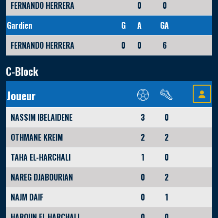
FERNANDO HERRERA
0
0
Gardien
G
A
GA
FERNANDO HERRERA
0
0
6
C-Block
Joueur
NASSIM IBELAIDENE
3
0
OTHMANE KREIM
2
2
TAHA EL-HARCHALI
1
0
NAREG DJABOURIAN
0
2
NAJM DAIF
0
1
HAROUN EL HARCHALI
0
0