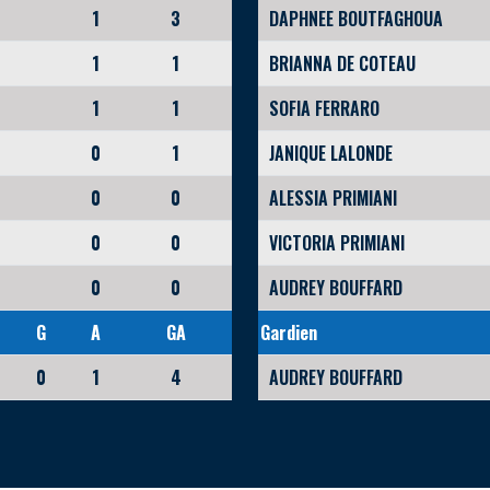
1
3
DAPHNEE BOUTFAGHOUA
1
1
BRIANNA DE COTEAU
1
1
SOFIA FERRARO
0
1
JANIQUE LALONDE
0
0
ALESSIA PRIMIANI
0
0
VICTORIA PRIMIANI
0
0
AUDREY BOUFFARD
G
A
GA
Gardien
0
1
4
AUDREY BOUFFARD