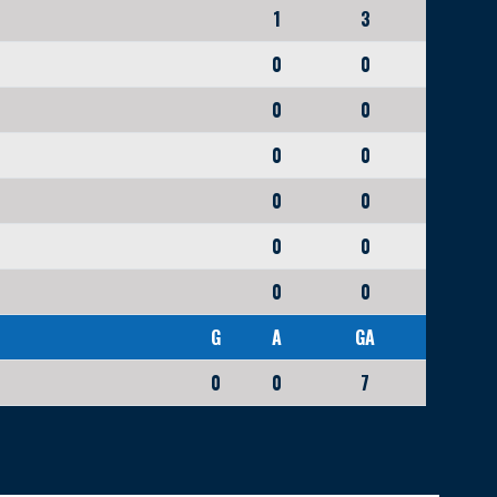
1
3
0
0
0
0
0
0
0
0
0
0
0
0
G
A
GA
0
0
7