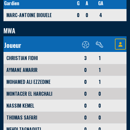
Gardien
G
A
GA
MARC-ANTOINE BIOUELE
0
0
4
MWA
Joueur
CHRISTIAN FIDHI
3
1
AYMANE AMARIR
0
1
MOHAMED ALI EZZEDINE
0
1
MONTACER EL HARCHALI
0
0
NASSIM KEMEL
0
0
THOMAS SAFARI
0
0
MEHDI TAGNAOUTI
0
0