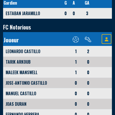
Gardien
G
A
GA
ESTABAN JARAMILLO
0
0
3
FC Notorious
Joueur
LEONARDO CASTILLO
1
2
TARIK ARKOUB
1
0
MALEEK MANSWELL
1
0
JOSE-ANTONIO CASTILLO
0
0
MANUEL CASTILLO
0
0
JOAS DURAN
0
0
FERNANDO HERRERA
0
0