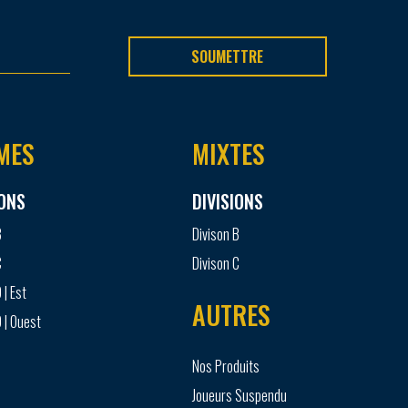
SOUMETTRE
MES
MIXTES
IONS
DIVISIONS
B
Divison B
C
Divison C
 | Est
AUTRES
 | Ouest
Nos Produits
Joueurs Suspendu