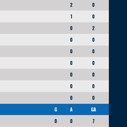
2
0
1
0
0
2
0
0
0
0
0
0
0
0
0
0
0
0
G
A
GA
0
0
7