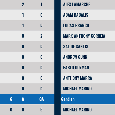
2
1
ALEX LAMARCHE
1
0
ADAM BABALIS
1
0
LUCAS BRANCO
0
2
MARK ANTHONY CORREIA
0
0
SAL DE SANTIS
0
0
ANDREW GUNN
0
0
PABLO GUZMAN
0
0
ANTHONY MARRA
0
0
MICHAEL MARINO
G
A
GA
Gardien
0
0
5
MICHAEL MARINO