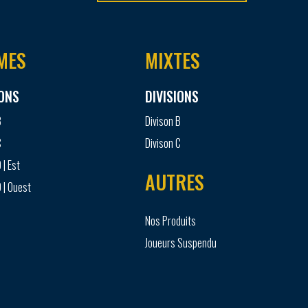
MES
MIXTES
IONS
DIVISIONS
B
Divison B
C
Divison C
 | Est
AUTRES
 | Ouest
Nos Produits
Joueurs Suspendu