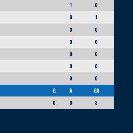
1
0
0
1
0
0
0
0
0
0
0
0
0
0
G
A
GA
0
0
3