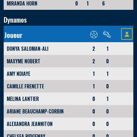
MIRANDA HORN
0
1
6
Dynamos
Joueur
DONYA SALOMAN-ALI
2
1
MAXYME NOBERT
2
0
AMY NDIAYE
1
1
CAMILLE FRENETTE
1
0
MELINA LANTIER
0
1
ARIANE BEAUCHAMP-CORBIN
0
0
ALEXANDRA JEANNITON
0
0
CHELSEA RIDGEWAY
0
0