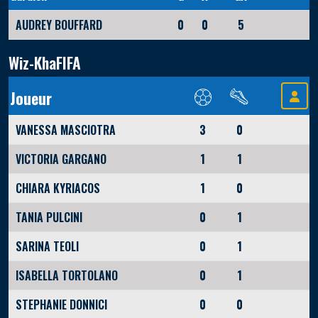
AUDREY BOUFFARD
0
0
5
Wiz-KhaFIFA
Joueur
VANESSA MASCIOTRA
3
0
VICTORIA GARGANO
1
1
CHIARA KYRIACOS
1
0
TANIA PULCINI
0
1
SARINA TEOLI
0
1
ISABELLA TORTOLANO
0
1
STEPHANIE DONNICI
0
0