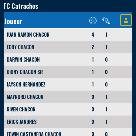
FC Catrachos
Joueur
JUAN RAMON CHACON
4
1
EDDY CHACON
2
1
DARWIN CHACON
1
0
DIONY CHACON SR
1
0
JAYSON HERNANDEZ
1
0
MAYNORD CHACON
0
1
RIVEN CHACON
0
1
ERICK JANDRES
0
1
EDWIN CASTANEDA CHACON
0
0