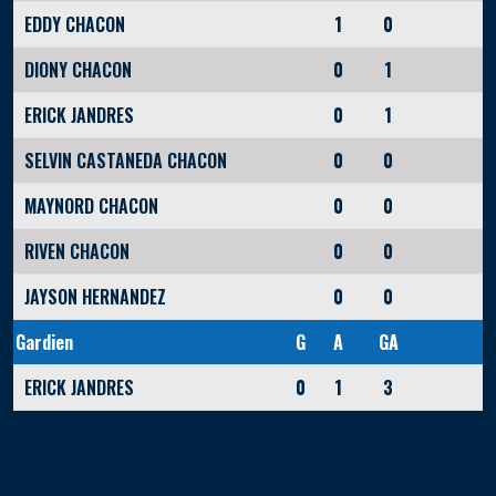
EDDY CHACON
1
0
DIONY CHACON
0
1
ERICK JANDRES
0
1
SELVIN CASTANEDA CHACON
0
0
MAYNORD CHACON
0
0
RIVEN CHACON
0
0
JAYSON HERNANDEZ
0
0
Gardien
G
A
GA
ERICK JANDRES
0
1
3