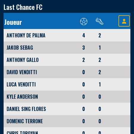
Last Chance FC
Joueur
ANTHONY DE PALMA
4
2
JAKOB SEBAG
3
1
ANTHONY GALLO
2
2
DAVID VENDITTI
0
2
LUCA VENDITTI
0
1
KYLE ANDERSON
0
0
DANIEL SING FLORES
0
0
DOMENIC TERRONE
0
0
CHRIS TOROYAN
0
0