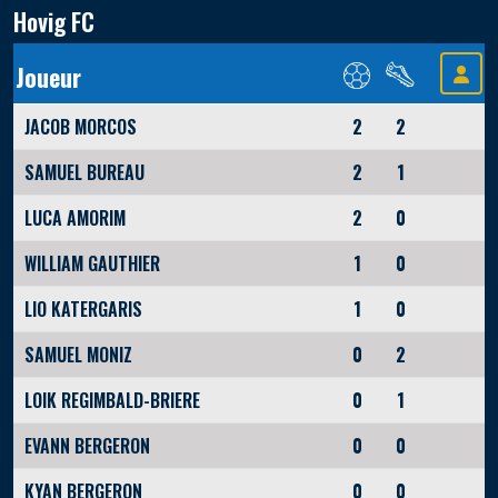
Hovig FC
Joueur
JACOB MORCOS
2
2
SAMUEL BUREAU
2
1
LUCA AMORIM
2
0
WILLIAM GAUTHIER
1
0
LIO KATERGARIS
1
0
SAMUEL MONIZ
0
2
LOIK REGIMBALD-BRIERE
0
1
EVANN BERGERON
0
0
KYAN BERGERON
0
0