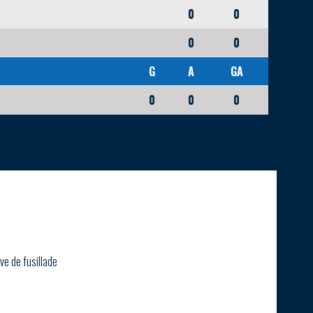
0
0
0
0
G
A
GA
0
0
0
ve de fusillade