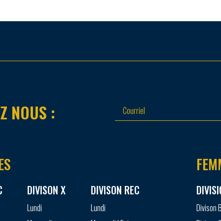
Z NOUS :
ES
FEM
C
DIVISON X
DIVISON REC
DIVIS
Lundi
Lundi
Divison 