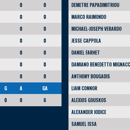
0
0
DEMETRE PAPADIMITRIOU
0
0
MARCO RAIMONDO
0
0
MICHAEL-JOSEPH VERARDO
0
0
JESSE CAPPOLA
0
0
DANIEL FARHET
0
0
DAMIANO BENEDETTO MIGNAC
0
0
ANTHONY BOUGADIS
G
A
GA
LIAM CONNOR
0
0
6
ALEXIOS GOUSKOS
ALEXANDER IODICE
SAMUEL ISSA