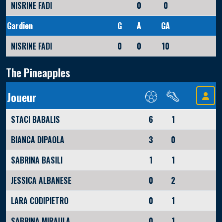
NISRINE FADI
0
0
Gardien
G
A
GA
NISRINE FADI
0
0
10
The Pineapples
Joueur
STACI BABALIS
6
1
BIANCA DIPAOLA
3
0
SABRINA BASILI
1
1
JESSICA ALBANESE
0
2
LARA CODIPIETRO
0
1
SABRINA MIRAULA
0
1