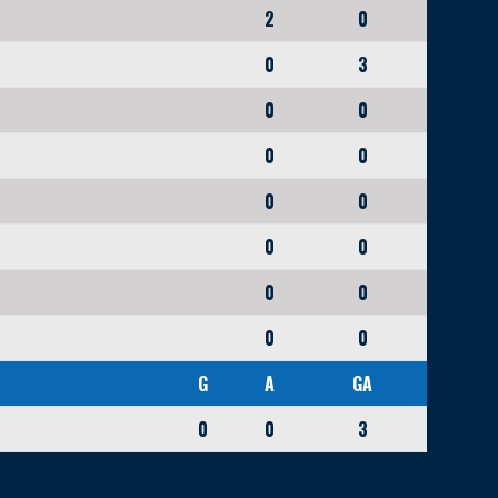
2
0
0
3
0
0
0
0
0
0
0
0
0
0
0
0
G
A
GA
0
0
3