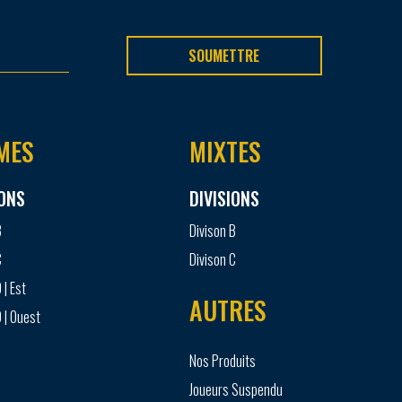
SOUMETTRE
MES
MIXTES
IONS
DIVISIONS
B
Divison B
C
Divison C
 | Est
AUTRES
 | Ouest
Nos Produits
Joueurs Suspendu