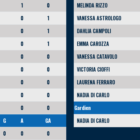
1
0
MELINDA RIZZO
0
1
VANESSA ASTROLOGO
0
1
DAHLIA CAMPOLI
0
1
EMMA CAROZZA
0
0
VANESSA CATAVOLO
0
0
VICTORIA CIOFFI
0
0
LAURENA FERRARO
0
0
NADIA DI CARLO
0
0
Gardien
G
A
GA
NADIA DI CARLO
0
0
0