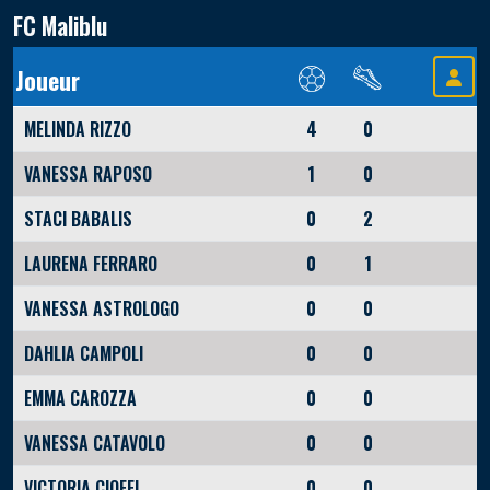
FC Maliblu
Joueur
MELINDA RIZZO
4
0
VANESSA RAPOSO
1
0
STACI BABALIS
0
2
LAURENA FERRARO
0
1
VANESSA ASTROLOGO
0
0
DAHLIA CAMPOLI
0
0
EMMA CAROZZA
0
0
VANESSA CATAVOLO
0
0
VICTORIA CIOFFI
0
0