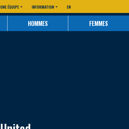
 UNE ÉQUIPE
INFORMATION
EN
HOMMES
FEMMES
United