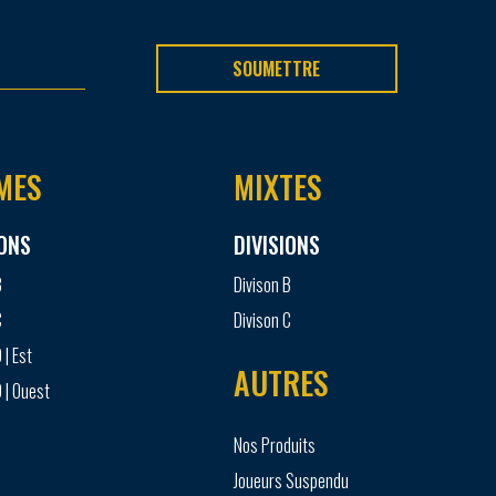
SOUMETTRE
MES
MIXTES
IONS
DIVISIONS
B
Divison B
C
Divison C
 | Est
AUTRES
 | Ouest
Nos Produits
Joueurs Suspendu