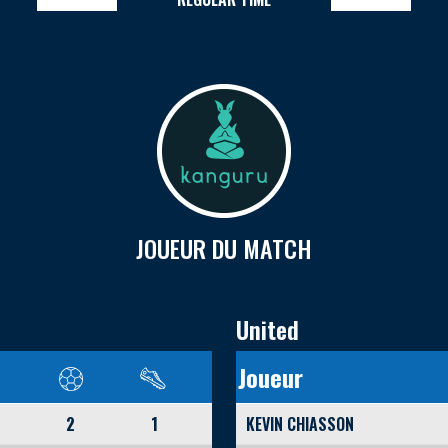
JOUEUR DU MATCH
United
Joueur
2
1
KEVIN CHIASSON