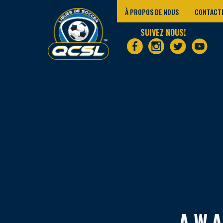
À PROPOS DE NOUS
CONTACT
SUIVEZ NOUS!
A.W.A