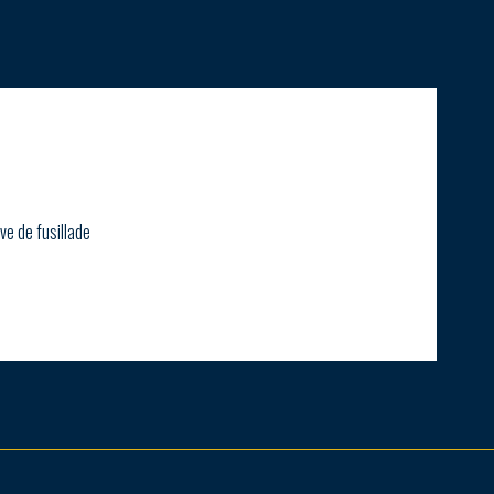
ve de fusillade