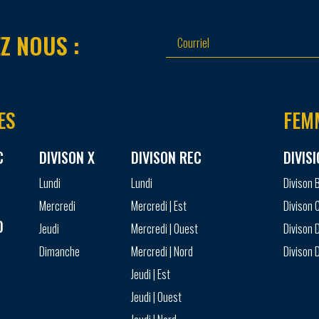
Z NOUS :
ES
FEM
C
DIVISON X
DIVISON REC
DIVIS
Lundi
Lundi
Divison 
Mercredi
Mercredi | Est
Divison 
D
Jeudi
Mercredi | Ouest
Divison D
Dimanche
Mercredi | Nord
Divison D
Jeudi | Est
Jeudi | Ouest