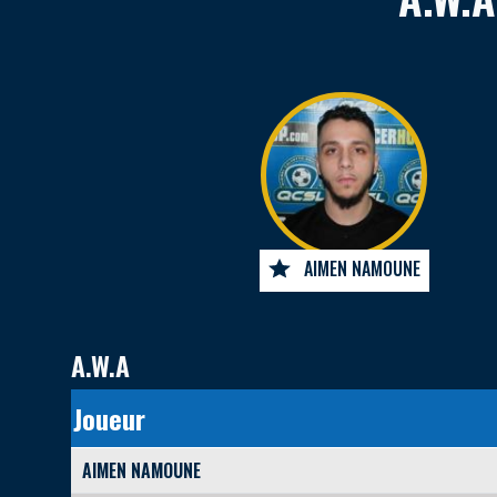
AIMEN NAMOUNE
A.W.A
Joueur
AIMEN NAMOUNE