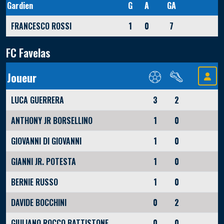
Gardien
G
A
GA
FRANCESCO ROSSI
1
0
7
FC Favelas
Joueur
LUCA GUERRERA
3
2
ANTHONY JR BORSELLINO
1
0
GIOVANNI DI GIOVANNI
1
0
GIANNI JR. POTESTA
1
0
BERNIE RUSSO
1
0
DAVIDE BOCCHINI
0
2
GIULIANO ROCCO BATTISTONE
0
0