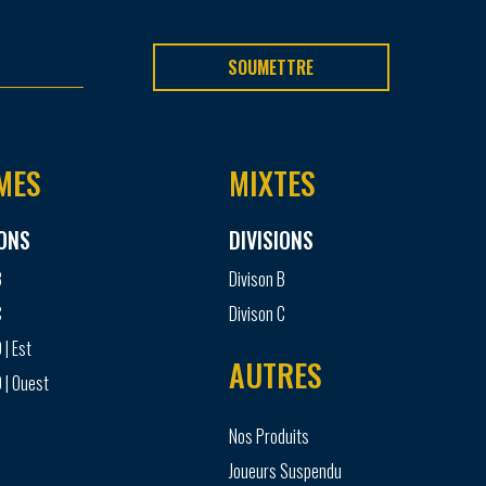
SOUMETTRE
MES
MIXTES
IONS
DIVISIONS
B
Divison B
C
Divison C
 | Est
AUTRES
 | Ouest
Nos Produits
Joueurs Suspendu