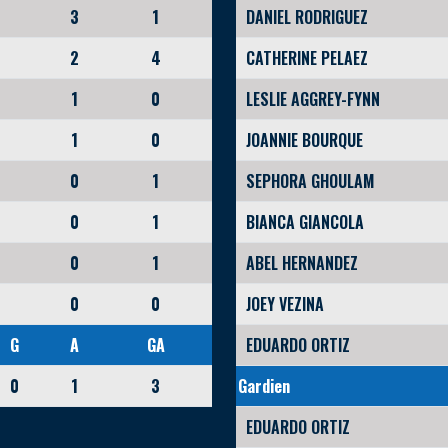
3
1
DANIEL RODRIGUEZ
2
4
CATHERINE PELAEZ
1
0
LESLIE AGGREY-FYNN
1
0
JOANNIE BOURQUE
0
1
SEPHORA GHOULAM
0
1
BIANCA GIANCOLA
0
1
ABEL HERNANDEZ
0
0
JOEY VEZINA
G
A
GA
EDUARDO ORTIZ
0
1
3
Gardien
EDUARDO ORTIZ