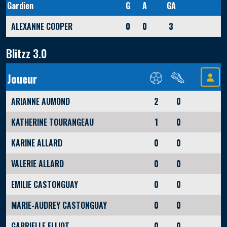
Gardien
G
A
GA
ALEXANNE COOPER
0
0
3
Blitzz 3.0
Joueur
ARIANNE AUMOND
2
0
KATHERINE TOURANGEAU
1
0
KARINE ALLARD
0
0
VALERIE ALLARD
0
0
EMILIE CASTONGUAY
0
0
MARIE-AUDREY CASTONGUAY
0
0
GABRIELLE ELLIOT
0
0