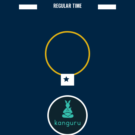
REGULAR TIME