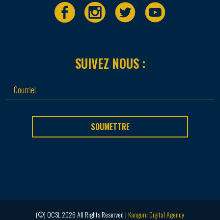
SUIVEZ NOUS :
SOUMETTRE
(©) QCSL 2026 All Rights Reserved |
Kanguru Digital Agency