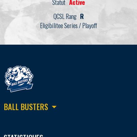
Statut
Active
QCSL Rang
R
Eligibilitee Series / Playoff
BALL BUSTERS