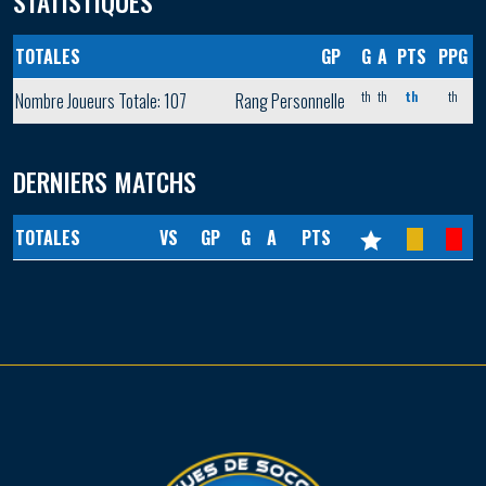
STATISTIQUES
TOTALES
GP
G
A
PTS
PPG
th
th
th
th
Nombre Joueurs Totale: 107
Rang Personnelle
DERNIERS MATCHS
TOTALES
VS
GP
G
A
PTS