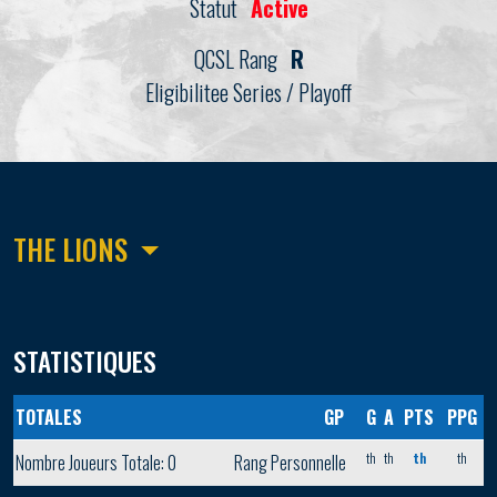
Statut
Active
QCSL Rang
R
Eligibilitee Series / Playoff
THE LIONS
STATISTIQUES
TOTALES
GP
G
A
PTS
PPG
th
th
th
th
Nombre Joueurs Totale: 0
Rang Personnelle