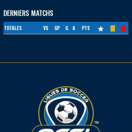
DERNIERS MATCHS
TOTALES
VS
GP
G
A
PTS