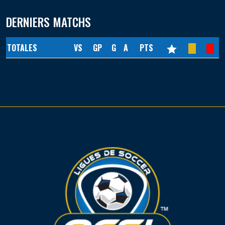
DERNIERS MATCHS
TOTALES
VS
GP
G
A
PTS