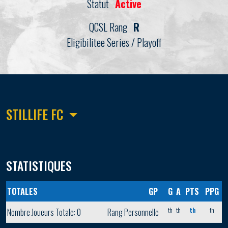
Statut
Active
QCSL Rang
R
Eligibilitee Series / Playoff
STILLIFE FC
STATISTIQUES
TOTALES
GP
G
A
PTS
PPG
th
th
th
th
Nombre Joueurs Totale: 0
Rang Personnelle