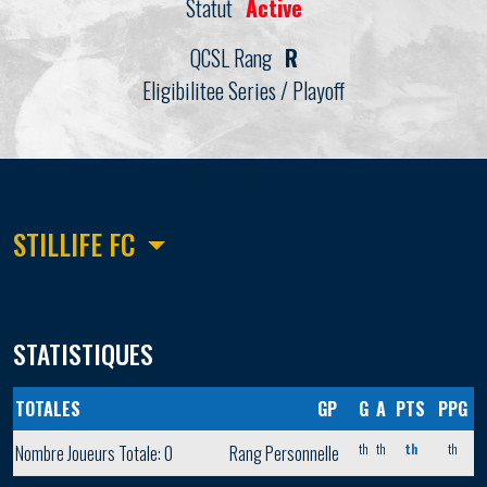
Statut
Active
QCSL Rang
R
Eligibilitee Series / Playoff
STILLIFE FC
STATISTIQUES
TOTALES
GP
G
A
PTS
PPG
th
th
th
th
Nombre Joueurs Totale: 0
Rang Personnelle