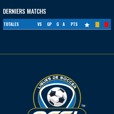
DERNIERS MATCHS
TOTALES
VS
GP
G
A
PTS