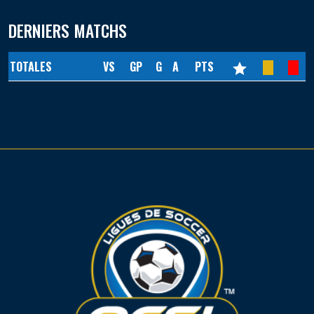
DERNIERS MATCHS
TOTALES
VS
GP
G
A
PTS