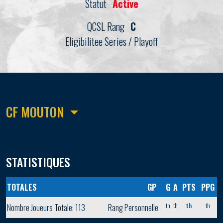
Statut
Active
QCSL Rang
C
Eligibilitee Series / Playoff
CF MOUTON
STATISTIQUES
TOTALES
GP
G
A
PTS
PPG
th
th
th
th
Nombre Joueurs Totale: 113
Rang Personnelle