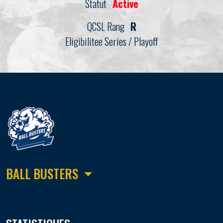
Statut
Active
QCSL Rang
R
Eligibilitee Series / Playoff
BALL BUSTERS