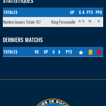
STATISTIQUES
TOTALES
GP
G
A
PTS
PPG
th
th
th
th
Nombre Joueurs Totale: 107
Rang Personnelle
DERNIERS MATCHS
TOTALES
VS
GP
G
A
PTS