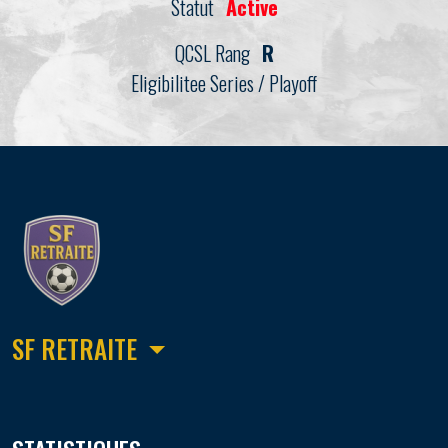
Statut
Active
QCSL Rang
R
Eligibilitee Series / Playoff
SF RETRAITE