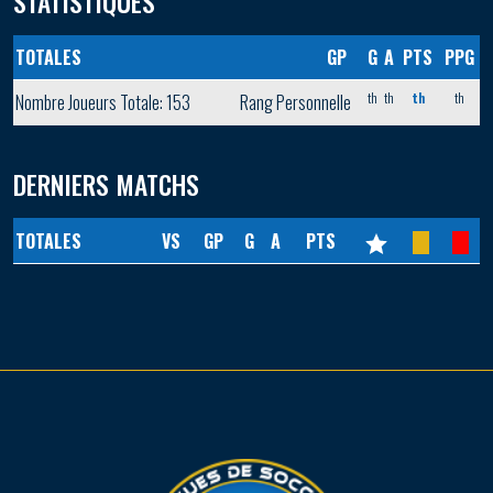
STATISTIQUES
TOTALES
GP
G
A
PTS
PPG
th
th
th
th
Nombre Joueurs Totale: 153
Rang Personnelle
DERNIERS MATCHS
TOTALES
VS
GP
G
A
PTS