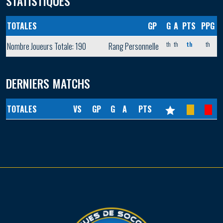
STATISTIQUES
TOTALES
GP
G
A
PTS
PPG
th
th
th
th
Nombre Joueurs Totale: 190
Rang Personnelle
DERNIERS MATCHS
TOTALES
VS
GP
G
A
PTS