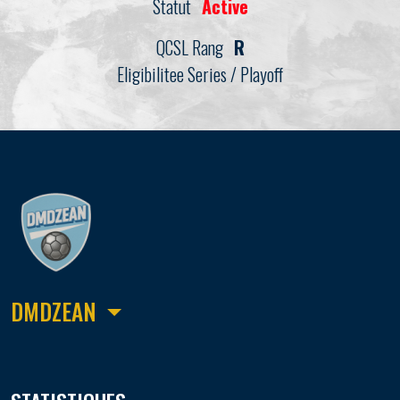
Statut
Active
QCSL Rang
R
Eligibilitee Series / Playoff
DMDZEAN