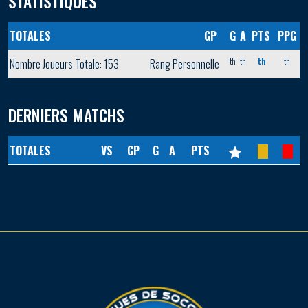
STATISTIQUES
TOTALES
GP
G
A
PTS
PPG
th
th
th
th
Nombre Joueurs Totale: 153
Rang Personnelle
DERNIERS MATCHS
TOTALES
VS
GP
G
A
PTS