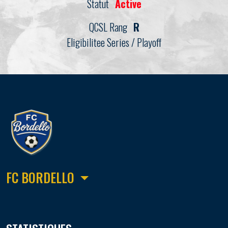
Statut
Active
QCSL Rang
R
Eligibilitee Series / Playoff
FC BORDELLO