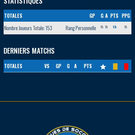
STATISTIQUES
TOTALES
GP
G
A
PTS
PPG
th
th
th
th
Nombre Joueurs Totale: 153
Rang Personnelle
DERNIERS MATCHS
TOTALES
VS
GP
G
A
PTS