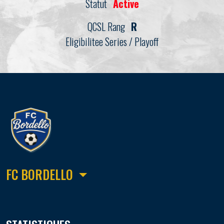
Statut
Active
QCSL Rang
R
Eligibilitee Series / Playoff
FC BORDELLO